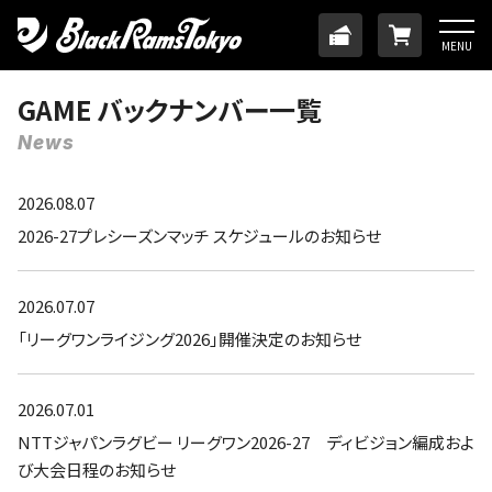
HOME
TICKET
ONLINE
MENU
ニュース
GAME バックナンバー一覧
News
チーム
2026.08.07
メンバー
2026-27プレシーズンマッチ スケジュールのお知らせ
試合日程・結果
2026.07.07
「リーグワンライジング2026」開催決定のお知らせ
アカデミー
2026.07.01
SDGs・ホームタウン
NTTジャパンラグビー リーグワン2026-27 ディビジョン編成およ
び大会日程のお知らせ