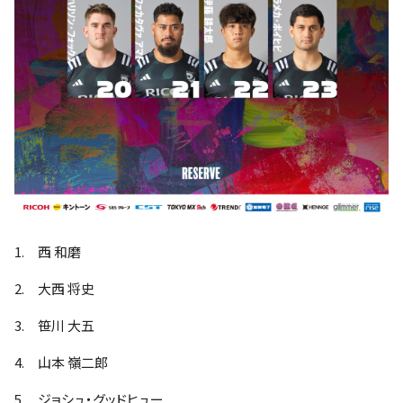
1. 西 和磨
2. 大西 将史
3. 笹川 大五
4. 山本 嶺二郎
5. ジョシュ・グッドヒュー