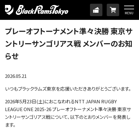
HOME
TICKET
ONLINE
MENU
ニュース
プレーオフトーナメント準々決勝 東京サ
ントリーサンゴリアス戦 メンバーのお知
チーム
らせ
メンバー
2026.05.21
試合日程・結果
いつもブラックラムズ東京を応援いただきありがとうございます。
2026年5月23日(土)におこなわれるNTT JAPAN RUGBY
アカデミー
LEAGUE ONE 2025-26 プレーオフトーナメント準々決勝 東京サ
ントリーサンゴリアス戦について、以下のとおりメンバーを発表し
SDGs・ホームタウン
ます。