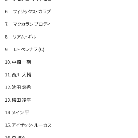
6. フィリックス・カラプ
7. マクカラン ブロディ
8. リアム・ギル
9. TJ・ペレナラ (C)
10. 中楠 一期
11. 西川 大輔
12. 池田 悠希
13. 礒田 凌平
14. メイン 平
15. アイザック・ルーカス
16. 李 淳弘