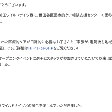
とうございます。
-23 第5節 埼玉ワイルドナイツ戦に、世田谷区医療的ケア相談支援センター＜愛称H
。
引といった医療的ケアが日常的に必要なお子さんとご家族が、退院後も地域
窓口です。（詳細は
Hi・na・taのHP
をご覧ください）
a・taオープニングイベントに選手とスタッフが参加させていただいて以来、
した。
玉ワイルドナイツとの試合を楽しんでいただきました。