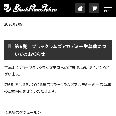
HOME
TICKET
ONLINE
MENU
ニュース
2026.02.09
チーム
第６期 ブラックラムズアカデミー生募集につ
メンバー
いてのお知らせ
平素よりリコーブラックラムズ東京へのご声援、誠にありがとうご
試合日程・結果
ざいます。
第６期を迎える、２０２６年度ブラックラムズアカデミーの一般募集
アカデミー
のご案内をさせていただきます。
SDGs・ホームタウン
＜募集スケジュール＞