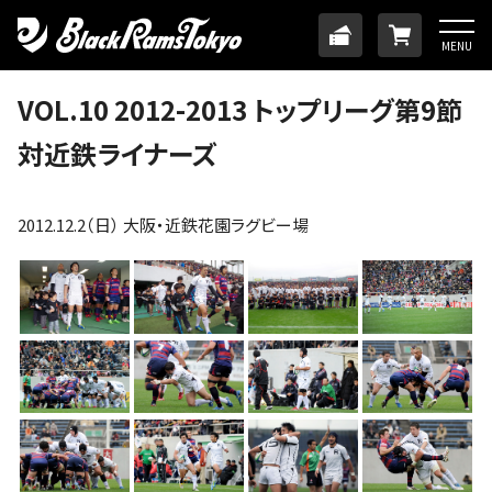
HOME
TICKET
ONLINE
MENU
ニュース
VOL.10 2012-2013 トップリーグ第9節
対近鉄ライナーズ
チーム
メンバー
2012.12.2（日） 大阪・近鉄花園ラグビー場
試合日程・結果
アカデミー
SDGs・ホームタウン