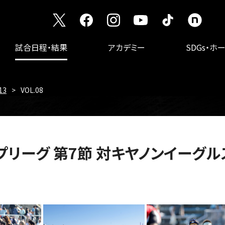
試合日程・結果
アカデミー
SDGs・ホ
13
VOL.08
3 トップリーグ 第7節 対キヤノンイーグル