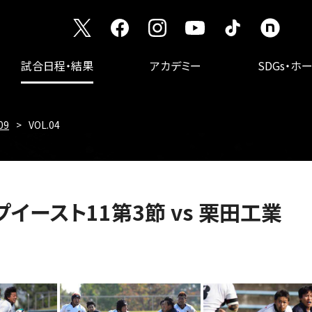
試合日程・結果
アカデミー
SDGs・ホ
09
VOL.04
 トップイースト11第3節 vs 栗田工業