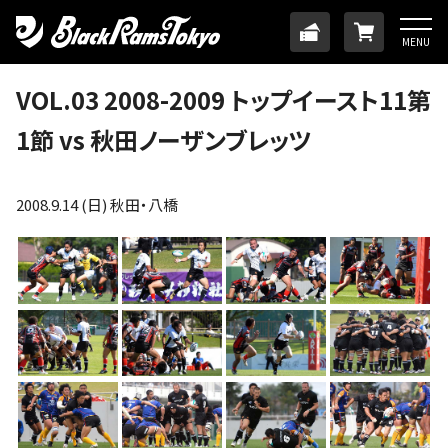
HOME
TICKET
ONLINE
MENU
ニュース
VOL.03 2008-2009 トップイースト11第
1節 vs 秋田ノーザンブレッツ
チーム
メンバー
2008.9.14 (日) 秋田・八橋
試合日程・結果
アカデミー
SDGs・ホームタウン