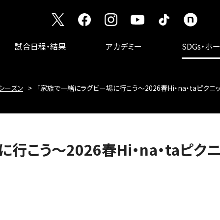
試合日程・結果
アカデミー
SDGs・ホ
26シーズン
「家族で一緒にラグビー場に行こう～2026春Hi・na・taピクニ
こう～2026春Hi・na・taピク