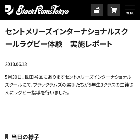
HOME
TICKET
ONLINE
MENU
ニュース
セントメリーズインターナショナルスク
ールラグビー体験 実施レポート
チーム
メンバー
2018.06.13
5月30日、世田谷区にありますセントメリーズインターナショナル
試合日程・結果
スクールにて、ブラックラムズの選手たちが5年生3クラスの生徒さ
んにラグビー指導を行いました。
アカデミー
SDGs・ホームタウン
当日の様子