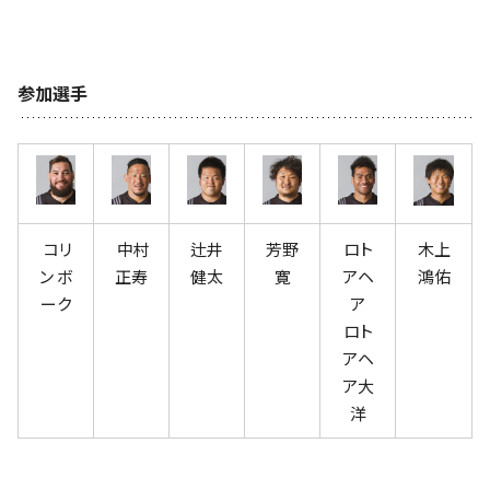
参加選手
コリ
中村
辻井
芳野
ロト
木上
ン ボ
正寿
健太
寛
アヘ
鴻佑
ーク
ア
ロト
アヘ
ア大
洋