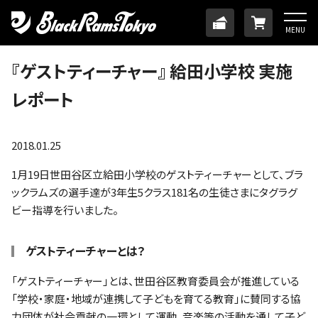
HOME
TICKET
ONLINE
MENU
ニュース
『ゲストティーチャー』 給田小学校 実施
レポート
チーム
メンバー
2018.01.25
1月19日世田谷区立給田小学校のゲストティーチャーとして、ブラ
試合日程・結果
ックラムズの選手達が3年生5クラス181名の生徒さまにタグラグ
ビー指導を行いました。
アカデミー
ゲストティーチャーとは？
SDGs・ホームタウン
「ゲストティーチャー」とは、世田谷区教育委員会が推進している
「学校・家庭・地域が連携して子どもを育てる教育」に賛同する協
力団体が社会貢献の一環として運動、音楽等の活動を通して子ど