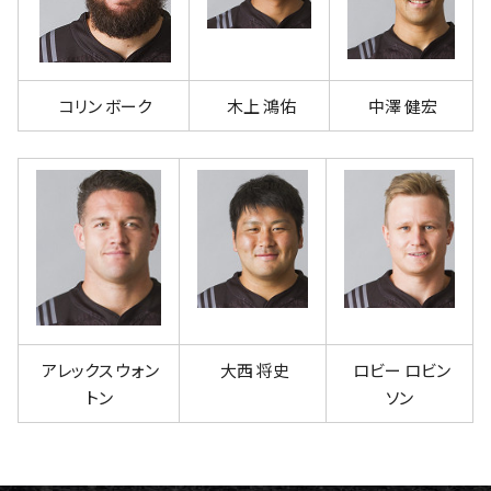
コリン ボーク
木上 鴻佑
中澤 健宏
アレックス ウォン
大西 将史
ロビー ロビン
トン
ソン