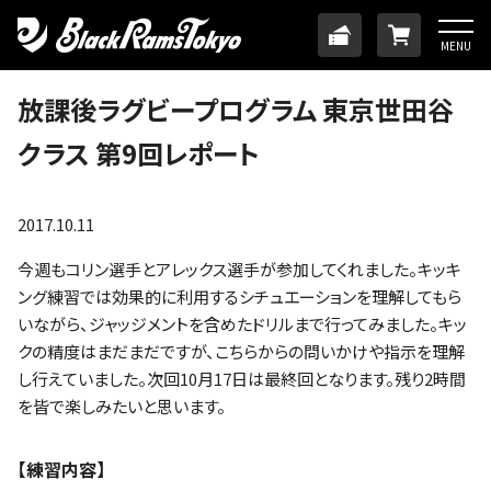
HOME
TICKET
ONLINE
MENU
ニュース
放課後ラグビープログラム 東京世田谷
クラス 第9回レポート
チーム
メンバー
2017.10.11
今週もコリン選手とアレックス選手が参加してくれました。キッキ
試合日程・結果
ング練習では効果的に利用するシチュエーションを理解してもら
いながら、ジャッジメントを含めたドリルまで行ってみました。キッ
クの精度はまだまだですが、こちらからの問いかけや指示を理解
アカデミー
し行えていました。次回10月17日は最終回となります。残り2時間
を皆で楽しみたいと思います。
SDGs・ホームタウン
【練習内容】