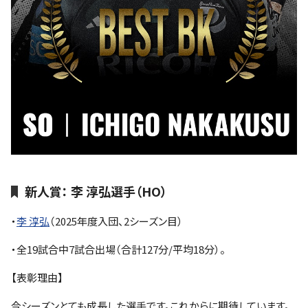
新人賞： 李 淳弘選手（HO）
・
李 淳弘
（2025年度入団、2シーズン目）
・全19試合中7試合出場（合計127分/平均18分）。
【表彰理由】
今シーズンとても成長した選手です。これからに期待しています。