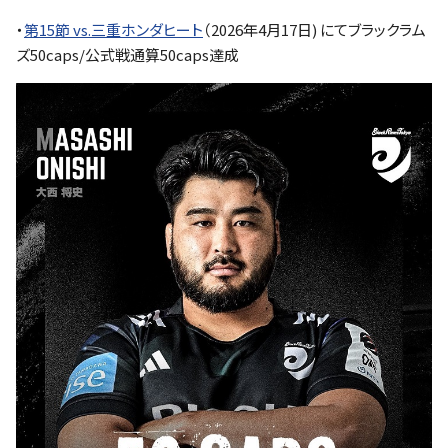
・
第15節 vs.三重ホンダヒート
（2026年4月17日) にてブラックラム
ズ50caps/公式戦通算50caps達成