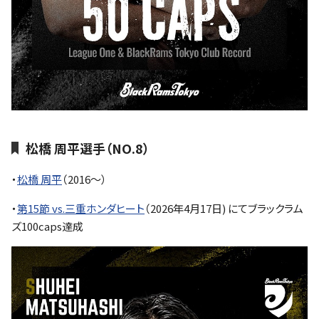
松橋 周平選手（NO.8）
・
松橋 周平
（2016～）
・
第15節 vs.三重ホンダヒート
（2026年4月17日) にてブラックラム
ズ100caps達成