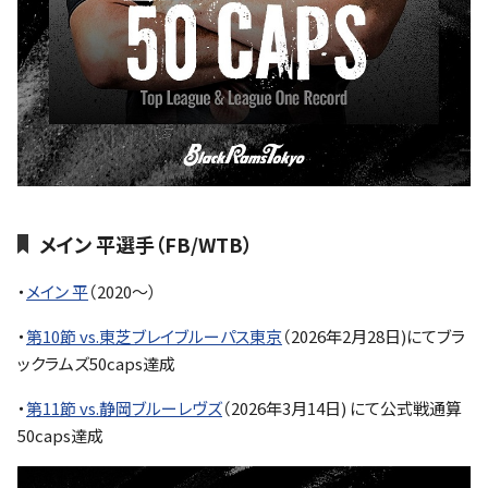
メイン 平選手（FB/WTB）
・
メイン 平
（2020～）
・
第10節 vs.東芝ブレイブルーパス東京
（2026年2月28日)にてブラ
ックラムズ50caps達成
・
第11節 vs.静岡ブルーレヴズ
（2026年3月14日) にて公式戦通算
50caps達成