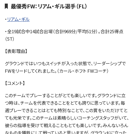
ファンクラブ
最優秀FW：リアム・ギル選手（FL）
・
リアム・ギル
パートナー
・全19試合中14試合出場（合計969分/平均51分）。合計25得点
（5T）
【表彰理由】
グラウンドではいつもスイッチが入った状態で、リーダーシップで
FWをリードしてくれました。（カール・ホフト FWコーチ）
【コメント】
このチームでプレーすることがとても楽しいです。グラウンドに立
つ時は、チームを代表できることをとても誇りに思っています。毎
週プレーできることはとても特別なことで、この賞をいただけてと
ても光栄です。このチームは素晴らしいコーチングスタッフがいて、
彼らの指導を受けて戦えることもとても楽しいです。みんないろん
なものを犠牲にして戦っていると思いますが、グラウンドに立った