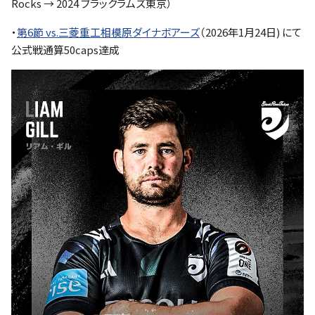
Rocks → 2024 ブラックラムズ東京）
・
第6節 vs.三菱重工相模原ダイナボアーズ
（2026年1月24日) にて
公式戦通算50caps達成