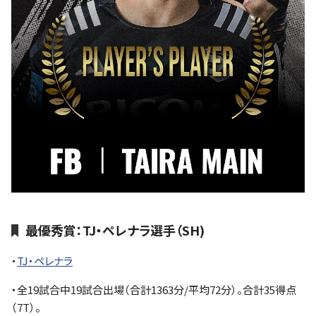
最優秀賞：TJ・ペレナラ選手（SH)
・
TJ・ペレナラ
・全19試合中19試合出場（合計1363分/平均72分）。合計35得点
（7T）。