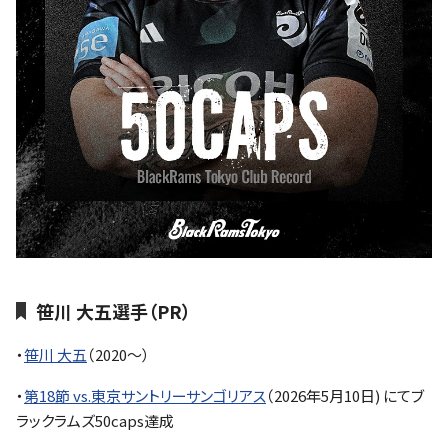
笹川 大五選手（PR）
・
笹川 大五
（2020～）
・
第18節 vs.東京サントリーサンゴリアス
（2026年5月10日) にてブ
ラックラムズ50caps達成