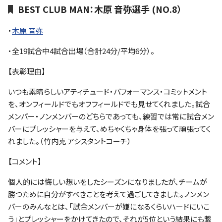
BEST CLUB MAN：木原 音弥選手 (NO.8）
・
木原 音弥
・全19試合中4試合出場（合計24分/平均6分）。
【表彰理由】
いつも素晴らしいアティチュード・パフォーマンス・コミットメント
を、オンフィールドでもオフフィールドでも見せてくれました。試合
メンバー・ノンメンバーのどちらであっても、練習では常に試合メン
バーにプレッシャーを与えて、めちゃくちゃ身体を張って頑張ってく
れました。（竹内克 アシスタントコーチ）
【コメント】
個人的には悔しい想いをしたシーズンになりましたが、チームが
勝つために自分がすべきことを考えて過ごしてきました。ノンメン
バーのみんなとは、「試合メンバーが嫌になるくらいハードにいこ
う」とプレッシャーをかけてきたので、それが5位という結果にも繋