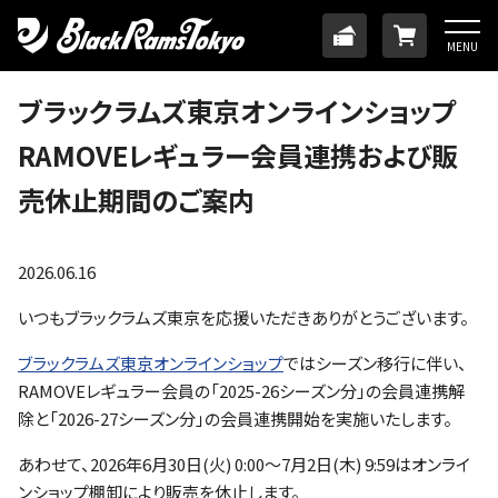
HOME
TICKET
ONLINE
MENU
ニュース
ブラックラムズ東京オンラインショップ
RAMOVEレギュラー会員連携および販
チーム
売休止期間のご案内
メンバー
2026.06.16
試合日程・結果
いつもブラックラムズ東京を応援いただきありがとうございます。
ブラックラムズ東京オンラインショップ
ではシーズン移行に伴い、
アカデミー
RAMOVEレギュラー会員の「2025-26シーズン分」の会員連携解
除と「2026-27シーズン分」の会員連携開始を実施いたします。
SDGs・ホームタウン
あわせて、2026年6月30日(火) 0:00～7月2日(木) 9:59はオンライ
ンショップ棚卸により販売を休止します。