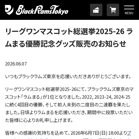
HOME
TICKET
ONLINE
MENU
ニュース
リーグワンマスコット総選挙2025-26 ラ
ムまる優勝記念グッズ販売のお知らせ
チーム
メンバー
2026.06.07
いつもブラックラムズ東京を応援いただきありがとうございます。
試合日程・結果
リーグワンマスコット総選挙2025-26にて、ブラックラムズ東京のマ
スコット「ラムまる」が1位となりました。2022, 2023-24, 2024-25
アカデミー
に続く4回目の優勝、そして前人未到の二度目の二連覇を果たし
ました。日頃よりラムまるを応援いただき、期間中に投票いただい
た皆様に心よりお礼申し上げます。
SDGs・ホームタウン
皆様への感謝の気持ちを込めて、2026年6月7日(日) 18:00より
ブ