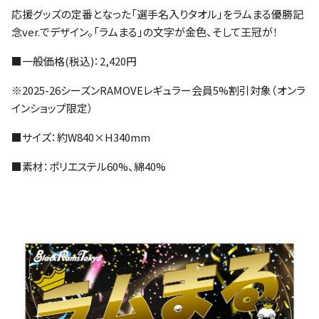
応援グッズの定番となった「選手名入りタオル」をラムまる優勝記
念ver.でデザイン。「ラムまる」の文字が金色、そして王冠が！
■一般価格(税込)：2,420円
※2025-26シーズンRAMOVEレギュラー会員5%割引対象（オンラ
インショップ限定）
■サイズ：約W840×H340mm
■素材：ポリエステル60%、綿40%