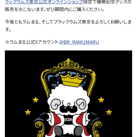
ラックラムズ東京公式オンラインショップ
限定で優勝記念グッズの
ファンクラブ
販売をおこないます。ぜひ期間内にご購入ください。
パートナー
今後ともラムまる、そしてブラックラムズ東京をよろしくお願いしま
す。
※ラムまる公式Xアカウント
@BR_RAMUMARU