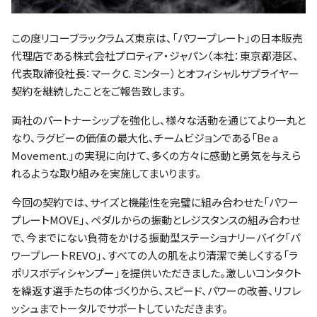
ファンクラブ
この度リコーブラックラムズ東京は、「パワープレート」の日本販売
パートナー
代理店である株式会社プロティア・ジャパン（本社：東京都港区、
代表取締役社長：マーク C. ミンター）とオフィシャルサプライヤー
契約を継続したことをご報告致します。
両社のパートナーシップを強化し、様々な活動を通じてより一丸と
なり、ラグビーの価値の最大化、チームビジョンである「Be a
Movement.」の実現に向けて、多くの方々に感動と勇気を与えら
れるような取り組みを実施してまいります。
今回の契約では、サイズと機能性を完璧に組み合わせた「パワー
プレートMOVE」、ペダルからの振動とレジスタンスの組み合わせ
で、今までにない負荷をかける振動型ステーショナリーバイク「パ
ワープレートREVO」、すべての人の肌をより清潔で美しくする「ラ
ポリスボディシャンプー」を提供いただきました。激しいコンタクト
を繰返す選手たちの体づくりから、スピード、パワーの改善、リフレ
ッシュまでトータルでサポートしていただきます。