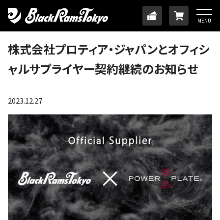
HOME
TICKET
ONLINE
MENU
ニュース
株式会社プロティア・ジャパンとオフィシ
ャルサプライヤー契約継続のお知らせ
チーム
メンバー
2023.12.27
試合日程・結果
アカデミー
SDGs・ホームタウン