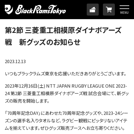
HOME
TICKET
ONLINE
MENU
ニュース
第2節 三菱重工相模原ダイナボアーズ
戦 新グッズのお知らせ
チーム
メンバー
2023.12.13
いつもブラックラムズ東京を応援いただきありがとうございます。
試合日程・結果
2023年12月16日(土) NTT JAPAN RUGBY LEAGUE ONE 2023-
24 第2節 三菱重工相模原ダイナボアーズ戦 試合会場にて、新グッ
アカデミー
ズの販売を開始します。
「70周年記念DAY」にあわせた70周年記念グッズや、2023-24シー
SDGs・ホームタウン
ズンの選手名入りタオルなど、ラグビー観戦にピッタリないアイテ
ムを揃えています。ぜひグッズ販売ブースへお立ち寄りください。