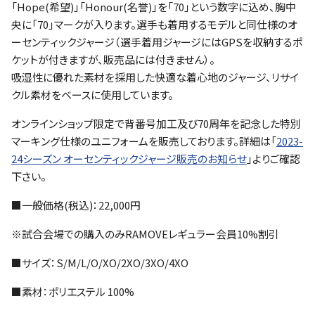
「Hope(希望)」「Honour(名誉)」を「70」という数字に込め、胸中
央に「70」マークが入ります。選手も着用するモデルと同仕様のオ
ーセンティックジャージ（選手着用ジャージにはGPSを収納するポ
ケットが付きますが、販売品には付きません）。
吸湿性に優れた素材を採用した快適な着心地のジャージ、リサイ
クル素材をベースに使用しています。
オンラインショップ限定で背番号加工及び70周年を記念した特別
マーキング仕様のユニフォームを販売しております。詳細は「
2023-
24シーズン オーセンティックジャージ販売のお知らせ
」よりご確認
下さい。
■一般価格(税込)：22,000円
※試合会場での購入のみRAMOVEレギュラー会員10%割引
■サイズ：S/M/L/O/XO/2XO/3XO/4XO
■素材：ポリエステル 100%