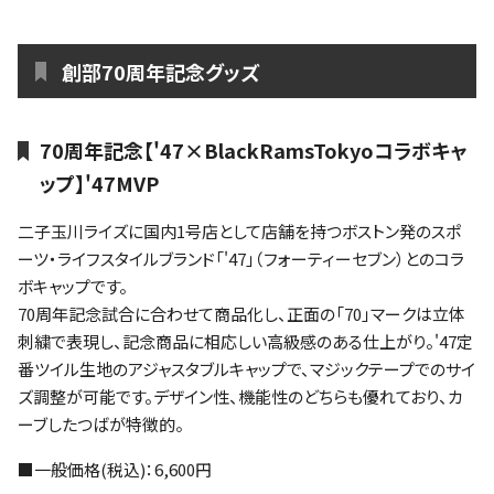
ファンクラブ
創部70周年記念グッズ
パートナー
70周年記念【'47×BlackRamsTokyoコラボキャ
ップ】'47MVP
二子玉川ライズに国内1号店として店舗を持つボストン発のスポ
ーツ・ライフスタイルブランド「'47」（フォーティーセブン）とのコラ
ボキャップです。
70周年記念試合に合わせて商品化し、正面の「70」マークは立体
刺繍で表現し、記念商品に相応しい高級感のある仕上がり。'47定
番ツイル生地のアジャスタブルキャップで、マジックテープでのサイ
ズ調整が可能です。デザイン性、機能性のどちらも優れており、カ
ーブしたつばが特徴的。
■一般価格(税込)：6,600円