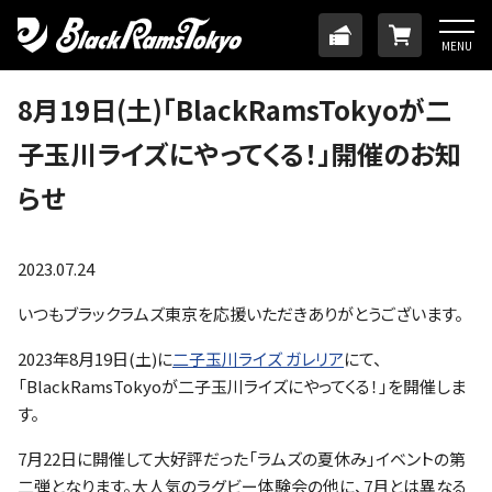
HOME
TICKET
ONLINE
MENU
ニュース
8月19日(土)「BlackRamsTokyoが二
子玉川ライズにやってくる！」開催のお知
チーム
らせ
メンバー
2023.07.24
試合日程・結果
いつもブラックラムズ東京を応援いただきありがとうございます。
2023年8月19日(土)に
二子玉川ライズ ガレリア
にて、
アカデミー
「BlackRamsTokyoが二子玉川ライズにやってくる！」を開催しま
す。
SDGs・ホームタウン
7月22日に開催して大好評だった「ラムズの夏休み」イベントの第
二弾となります。大人気のラグビー体験会の他に、7月とは異なる