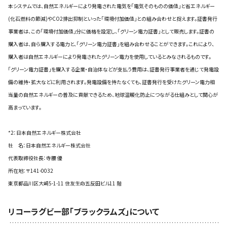
本システムでは、自然エネルギーにより発電された電気を｢電気そのものの価値｣と省エネルギー
(化石燃料の節減)やCO2排出抑制といった｢環境付加価値｣との組み合わせと捉えます。証書発行
事業者は、この｢環境付加価値｣分に価格を設定し、｢グリーン電力証書｣として販売します。証書の
購入者は、自ら購入する電力と、｢グリーン電力証書｣を組み合わせることができます。これにより、
購入者は自然エネルギーにより発電されたグリーン電力を使用しているとみなされるものです。
｢グリーン電力証書｣を購入する企業・自治体などが支払う費用は、証書発行事業者を通じて発電設
備の維持・拡大などに利用されます。発電設備を持たなくても、証書発行を受けたグリーン電力相
当量の自然エネルギーの普及に貢献できるため、地球温暖化防止につながる仕組みとして関心が
高まっています。
*2：日本自然エネルギー株式会社
社 名：日本自然エネルギー株式会社
代表取締役社長：寺腰 優
所在地：〒141-0032
東京都品川区大崎5-1-11 住友生命五反田ビル11 階
リコーラグビー部｢ブラックラムズ｣について