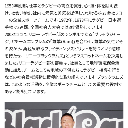
1953年創部。仕事とラグビーの両立を貫き、心・技・体を鍛え続
け、社会､地域、社内に元気と勇気を提供しつづける株式会社リコ
ーの企業スポーツチームです。1972年､1973年にラグビー日本選
手権で2連覇、全国社会人大会では3度優勝しています。
2003年には､リコーラグビー部のシンボルである｢ブラックジャー
ジ｣とチームエンブレムの｢雄羊(Ram)｣を合わせ、雄羊の気性とそ
の姿から、勇猛果敢なファイティングスピリットを持つという意味
を持たせ、｢リコーブラックラムズ｣というマスコットネームを採用し
ました。リコーラグビー部の部員は、社員として地球環境保全活
動に加え、チームとしても地域の子供たちにラグビー指導を行う
などの社会貢献活動に積極的に取り組んでいます。ブラックラムズ
は、このような活動を、企業スポーツチームとしての重要な役割で
あると認識しています。