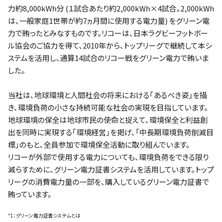
力約8,000kWh分 (１試合あたり約2,000kWh×4試合。2,000kWh
は、一般家庭1世帯が約7ヵ月間に使用する電力量) をグリーン電
力で賄ったとみなすものです。リコーは、日本ラグビーフットボー
ル協会のご協力を得て、2010年から、トップリーグで継続して本シ
ステムを活用し、通算14試合のリコー戦をグリーン電力で賄いま
した。
当社は、地球環境と人間社会の将来における｢あるべき姿｣を描
き、環境負荷の小さな持続可能な社会の実現を目指しています。
地球環境の保全は地球市民の使命と捉えて、環境保全と利益創
出を同時に実現する｢環境経営｣を掲げ、「中長期環境負荷削減目
標」のもと、全員参加で環境保全活動に取り組んでいます。
リコーが外部で使用する電力についても、環境負荷をできる限り
減らすために、グリーン電力証書システムを活用しています。トップ
リーグの消費電力量の一部を、購入しているグリーン電力証書で
賄っています。
*1：グリーン電力証書システムとは