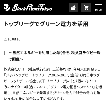
HOME
TICKET
ONLINE
MENU
ニュース
トップリーグでグリーン電力を活用
チーム
2016.08.10
メンバー
～自然エネルギーを利用した4試合を、秩父宮ラグビー場
で開催～
試合日程・結果
株式会社リコー(社長執行役員：三浦善司)は、今月末に開幕する
「ジャパンラグビー トップリーグ2016-2017」(主催：(財)日本ラグ
アカデミー
ビーフットボール協会、以下：トップリーグ)の公式戦の内、リコー
戦のナイター４試合において、｢グリーン電力証書システム*1｣を活
SDGs・ホームタウン
用し、自然エネルギーで発電するグリーン電力で試合の電力を賄
います。対象の試合は以下の４試合です。