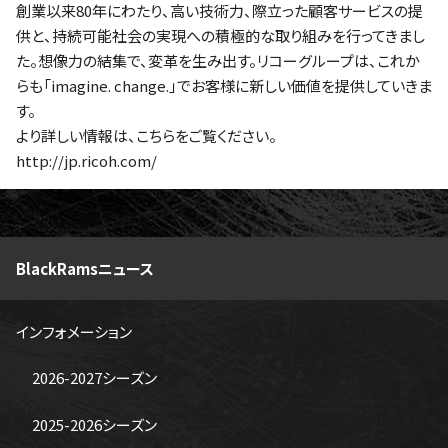
創業以来80年にわたり、高い技術力、際立った顧客サービスの提
供と、持続可能社会の実現への積極的な取り組みを行ってきまし
た。想像力の結集で、変革を生み出す。リコーグループは、これか
らも「imagine. change.」でお客様に新しい価値を提供していきま
す。
より詳しい情報は、こちらをご覧ください。
http://jp.ricoh.com/
BlackRamsニュース
インフォメーション
2026-2027シーズン
2025-2026シーズン