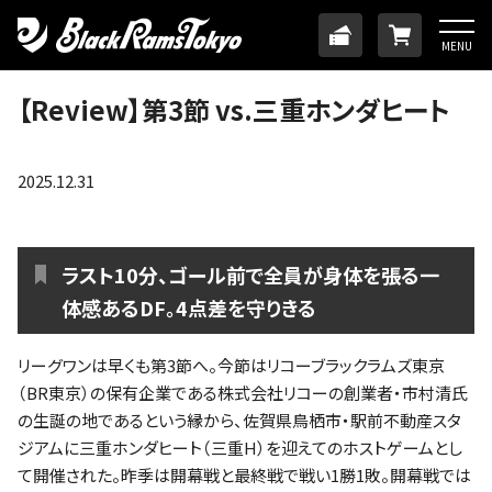
HOME
TICKET
ONLINE
MENU
ニュース
【Review】第3節 vs.三重ホンダヒート
チーム
2025.12.31
メンバー
ラスト10分、ゴール前で全員が身体を張る一
試合日程・結果
体感あるDF。4点差を守りきる
アカデミー
リーグワンは早くも第3節へ。今節はリコーブラックラムズ東京
（BR東京）の保有企業である株式会社リコーの創業者・市村清氏
の生誕の地であるという縁から、佐賀県鳥栖市・駅前不動産スタ
SDGs・ホームタウン
ジアムに三重ホンダヒート（三重H）を迎えてのホストゲームとし
て開催された。昨季は開幕戦と最終戦で戦い1勝1敗。開幕戦では