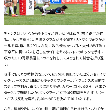
チャンスは迎えながらもトライが遠い状況は続き、前半終了が迫
る。しかし三重Hは、自陣スクラムからNO8アセリ・マシヴォウがボ
ールを真横に持ちだし、左側に数的優位をつくると大外のWTB山
下楽平に長いパスを通し左サイドをえぐる。内へのキックを手中に
収めたCTB岡野喬吾にトライを許し、7-14とされて試合を折り返
す。
後半はBK陣の積極的なランで状況を打開していく。2分、FBアイザ
ック・ルーカスが自陣からキックカウンター。ディフェンスの目前で
ステップを刻み、縫うように走り突破。カバーに回ったSH土永雷の
タックルで転倒したが、タックラーが立ち退く時間を与えずサポー
トが入り反則を奪う。約40mのPGを決めて10-14とする。
さらに後半5分には、SO中楠一期が自陣から仕掛けると、わずか