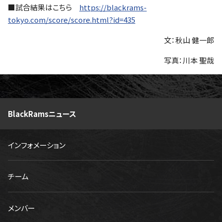
■試合結果はこちら
https://blackrams-
tokyo.com/score/score.html?id=435
文：秋山 健一郎
写真：川本 聖哉
BlackRamsニュース
インフォメーション
チーム
メンバー