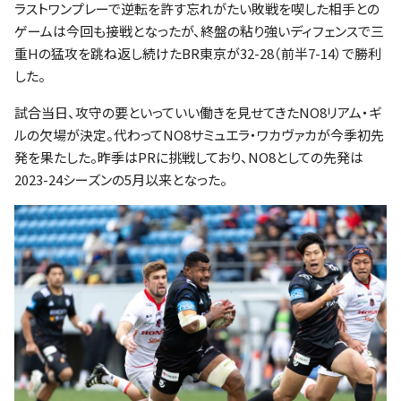
ファンクラブ
ラストワンプレーで逆転を許す忘れがたい敗戦を喫した相手との
ゲームは今回も接戦となったが、終盤の粘り強いディフェンスで三
重Hの猛攻を跳ね返し続けたBR東京が32-28（前半7-14）で勝利
パートナー
した。
試合当日、攻守の要といっていい働きを見せてきたNO8リアム・ギ
ルの欠場が決定。代わってNO8サミュエラ・ワカヴァカが今季初先
発を果たした。昨季はPRに挑戦しており、NO8としての先発は
2023-24シーズンの5月以来となった。