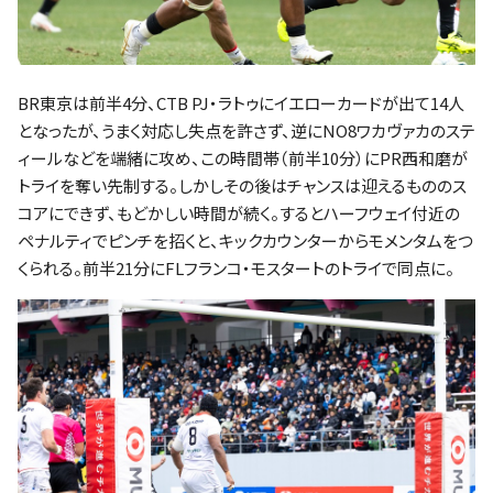
BR東京は前半4分、CTB PJ・ラトゥにイエローカードが出て14人
となったが、うまく対応し失点を許さず、逆にNO8ワカヴァカのステ
ィールなどを端緒に攻め、この時間帯（前半10分）にPR西和磨が
トライを奪い先制する。しかしその後はチャンスは迎えるもののス
コアにできず、もどかしい時間が続く。するとハーフウェイ付近の
ペナルティでピンチを招くと、キックカウンターからモメンタムをつ
くられる。前半21分にFLフランコ・モスタートのトライで同点に。