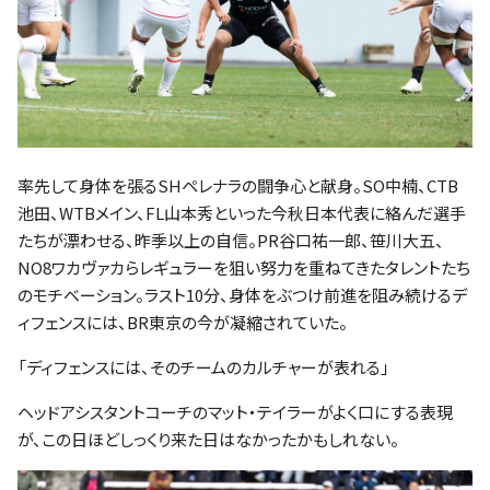
率先して身体を張るSHペレナラの闘争心と献身。SO中楠、CTB
池田、WTBメイン、FL山本秀といった今秋日本代表に絡んだ選手
たちが漂わせる、昨季以上の自信。PR谷口祐一郎、笹川大五、
NO8ワカヴァカらレギュラーを狙い努力を重ねてきたタレントたち
のモチベーション。ラスト10分、身体をぶつけ前進を阻み続けるデ
ィフェンスには、BR東京の今が凝縮されていた。
「ディフェンスには、そのチームのカルチャーが表れる」
ヘッドアシスタントコーチのマット・テイラーがよく口にする表現
が、この日ほどしっくり来た日はなかったかもしれない。