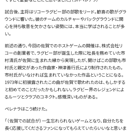
試合後、主将はリコーラグビー部の部歌をリード。歓喜の歌がグラ
ウンドに響いた。彼のチームのカルチャーやバックグラウンドに関
心を持ち敬意を欠かさない姿勢には、本当に学ばされることが多
い。
前述の通り、今回の佐賀でのホストゲームの開催は、株式会社リ
コーの創業者で、ラグビー部が誕生した際に社長を務めていた市
村清氏が佐賀に生まれた縁から実現したが、聞けばこの部歌も市
村氏と親交があった作曲家・神津善行氏により制作されたもの。
市村氏がいなければ生まれていなかった作品ということになる。
1973年に初披露されたこの曲が佐賀で歌われたのは、もしかする
と初めてのことだったかもしれない。ラグビー界のレジェンドによ
るルーツとクラブのコネクト。感慨深いものがある。
ペレナラはこう続けた。
「（佐賀での試合が）一生忘れられないゲームとなり、自分たちを
長く応援してくださるファンになってもらえていたらいいなと思いま