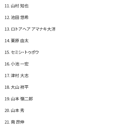
11. 山村 知也
12. 池田 悠希
13. ロトアヘア アマナキ大洋
14. 栗原 由太
15. セミシ・トゥポウ
16. 小池 一宏
17. 津村 大志
18. 大山 祥平
19. 山本 嶺二郎
20. 山本 秀
21. 南 昂伸