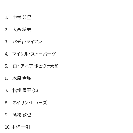
1. 中村 公星
2. 大西 将史
3. パディ・ライアン
4. マイケル・ストーバーグ
5. ロトアヘア ポヒヴァ大和
6. 木原 音弥
7. 松橋 周平 (C)
8. ネイサン・ヒューズ
9. 髙橋 敏也
10. 中楠 一期