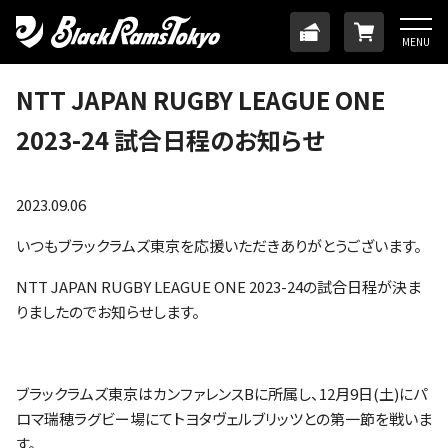
HOME
TICKET
ONLINE
MENU
ニュース
NTT JAPAN RUGBY LEAGUE ONE
2023-24 試合日程のお知らせ
チーム
メンバー
2023.09.06
いつもブラックラムズ東京を応援いただきありがとうございます。
試合日程・結果
NTT JAPAN RUGBY LEAGUE ONE 2023-24の試合日程が決ま
りましたのでお知らせします。
アカデミー
SDGs・ホームタウン
ブラックラムズ東京はカンファレンスBに所属し、12月9日(土)にパ
ロマ瑞穂ラグビー場にてトヨタヴェルブリッツとの第一節を戦いま
す。