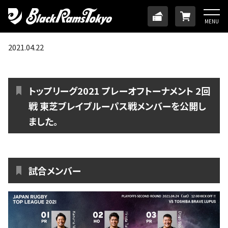
HOME
TICKET
ONLINE
MENU
ニュース
2021.04.22
チーム
トップリーグ2021 プレーオフトーナメント 2回
メンバー
戦 東芝ブレイブルーパス戦メンバーを公開し
ました。
試合日程・結果
アカデミー
試合メンバー
SDGs・ホームタウン