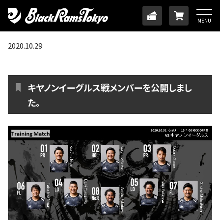
HOME
TICKET
ONLINE
MENU
ニュース
2020.10.29
チーム
キヤノンイーグルス戦メンバーを公開しまし
メンバー
た。
試合日程・結果
アカデミー
SDGs・ホームタウン