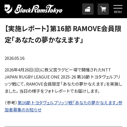
HOME
TICKET
ONLINE
MENU
ニュース
【実施レポート】第16節 RAMOVE会員限
定「あなたの夢かなえます」
チーム
メンバー
2026.05.16
2026年4月26日(日)に秩父宮ラグビー場で開催されたNTT
試合日程・結果
JAPAN RUGBY LEAGUE ONE 2025-26 第16節 トヨタヴェルブリ
ッツ戦にて、RAMOVE会員限定「あなたの夢かなえます」を実施し
ました。 当日の様子をフォトレポートでお届けします。
アカデミー
（参考）
第16節 トヨタヴェルブリッツ戦「あなたの夢かなえます」参
加者募集のお知らせ
SDGs・ホームタウン