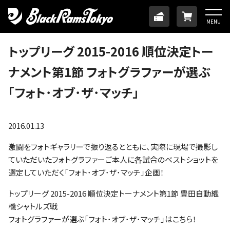
HOME
TICKET
ONLINE
MENU
ニュース
トップリーグ 2015-2016 順位決定トー
ナメント第1節 フォトグラファーが選ぶ
チーム
「フォト･オブ･ザ･マッチ」
メンバー
2016.01.13
試合日程・結果
激闘をフォトギャラリーで振り返るとともに、実際に現場で撮影し
ていただいたフォトグラファーご本人に各試合のベストショットを
アカデミー
選定していただく「フォト･オブ･ザ･マッチ」企画！
トップリーグ 2015-2016 順位決定トーナメント第1節 豊田自動織
SDGs・ホームタウン
機シャトルズ戦
フォトグラファーが選ぶ「フォト･オブ･ザ･マッチ」はこちら！