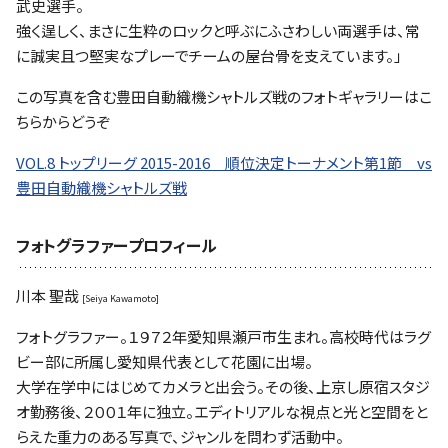
武史選手。
強く逞しく、まさに生粋のロックと呼ぶにふさわしい両選手は、常
に誠実且つ堅実なプレーでチームの屋台骨を支えています。」
この写真を含む豊田自動織機シャトルズ戦のフォトギャラリーはこ
ちらからどうぞ
VOL.8 トップリーグ 2015-2016 順位決定トーナメント第1節 vs
豊田自動織機シャトルズ戦
フォトグラファープロフィール
川本 聖哉
[Seiya Kawamoto]
フォトグラファー。１９７２年愛知県瀬戸市生まれ。高校時代はラグ
ビー部に所属し愛知県代表として花園に出場。
大学在学中にはじめてカメラと出会う。その後、上京し原宿スタジ
オ勤務後、２００１年に独立。エディトリアルな視点と光と空間をと
らえた重力のある写真で、ジャンルを問わず活動中。