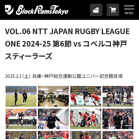
HOME
TICKET
ONLINE
MENU
ニュース
VOL.06 NTT JAPAN RUGBY LEAGUE
ONE 2024-25 第6節 vs コベルコ神戸
チーム
スティーラーズ
メンバー
2025.2.1（土） 兵庫・神戸総合運動公園ユニバー記念競技場
試合日程・結果
アカデミー
SDGs・ホームタウン