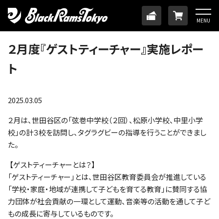
HOME
TICKET
ONLINE
MENU
ニュース
２月度『ゲストティーチャー』実施レポー
ト
チーム
メンバー
2025.03.05
２月は、世田谷区の「弦巻中学校（２回）、松原小学校、中里小学
試合日程・結果
校」の計３校を訪問し、タグラグビーの指導を行うことができまし
た。
アカデミー
【ゲストティーチャーとは？】
「ゲストティーチャー」とは、世田谷区教育委員会が推進している
「学校・家庭・地域が連携して子どもを育てる教育」に賛同する協
SDGs・ホームタウン
力団体が社会貢献の一環として運動、音楽等の活動を通して子ど
もの成長に寄与しているものです。