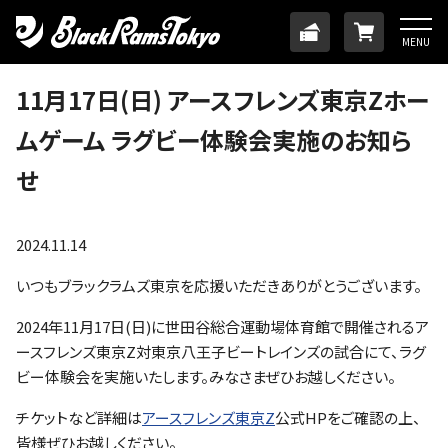
HOME
TICKET
ONLINE
MENU
ニュース
11月17日(日) アースフレンズ東京Zホー
ムゲーム ラグビー体験会実施のお知ら
チーム
せ
メンバー
2024.11.14
試合日程・結果
いつもブラックラムズ東京を応援いただきありがとうございます。
2024年11月17日(日)に世田谷総合運動場体育館で開催されるア
アカデミー
ースフレンズ東京Z対東京八王子ビートレインズの試合にて、ラグ
ビー体験会を実施いたします。みなさまぜひお越しください。
SDGs・ホームタウン
チケットなど詳細は
アースフレンズ東京Z
公式HPをご確認の上、
皆様ぜひお越しください。