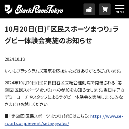
HOME
TICKET
ONLINE
MENU
ニュース
10月20日(日)「区民スポーツまつり」ラ
グビー体験会実施のお知らせ
チーム
メンバー
2024.10.18
いつもブラックラムズ東京を応援いただきありがとうございます。
試合日程・結果
2024年10月20日(日)に世田谷区立総合運動場で開催される「第
60回 区民スポーツまつり」への参加をお知らせします。当日はアカ
アカデミー
デミーコーチやスタッフによるラグビー体験会を実施します。みな
さまぜひお越しください。
SDGs・ホームタウン
■「第60回 区民スポーツまつり」詳細はこちら：
https://www.se-
sports.or.jp/event/setagayafes/