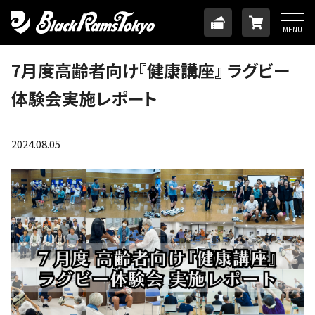
HOME
TICKET
ONLINE
MENU
ニュース
7月度高齢者向け『健康講座』 ラグビー
体験会実施レポート
チーム
メンバー
2024.08.05
試合日程・結果
アカデミー
SDGs・ホームタウン