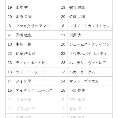
19
山本 秀
19
鶴谷 昌隆
20
木原 音弥
20
佐藤 弘樹
8
ファカタヴァ アマト
8
マリノ・ミカエリトゥウ
21
高橋 敏也
21
川原 大
10
中楠 一期
10
ジェームス・グレイソン
22
伊藤 耕太郎
22
タウモハパイ ホネティ
23
ラメカ・ポイヒピ
23
ハニテリ・ヴァイレア
13
ラズロー・ソード
13
ルカニョ・アム
14
メイン 平
14
マット・ヴァエガ
15
アイザック・ルーカス
15
小泉 怜史
2
大西 将史
2
宮里 侑樹
1
谷口 祐一郎
1
森本 潤