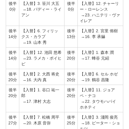
後半
【入替】3. 笹川 大五
後半
【入替】12. チャーリ
0分
→18. パディー・ライ
0分
ー・ローレンス
アン
→23. ハニテリ・ヴァ
イレア
後半
【入替】6. フィリッ
後半
【入替】2. 宮里 侑樹
14分
クス・カラプ
13分
→16. 李 承爀
→19. 山本 秀
後半
【入替】12. 池田 悠希
後半
【入替】1. 森本 潤
14分
→23. ラメカ・ポイヒ
20分
→17. 蜂谷 元紹
ピ
後半
【入替】2. 大西 将史
後半
【入替】6. セル ホゼ
20分
→16. 大内 真
20分
→19. 鶴谷 昌隆
後半
【入替】1. 谷口 祐一
後半
【入替】11. ジョア
20分
郎
20分
ペ・ナコ
→17. 津村 大志
→22. タウモハパイ
ホネティ
後半
【入替】7. 松橋 周平
後半
【入替】3. 淺岡 俊亮
27分
→20. 木原 音弥
25分
→18. ピーター・ショ
ルツ