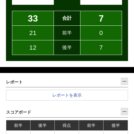
33
7
合計
21
0
前半
12
7
後半
レポート
レポートを表示
スコアボード
前半
後半
得点
前半
後半