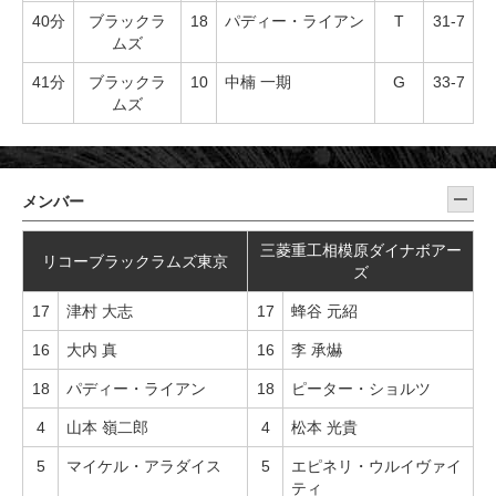
40分
ブラックラ
18
パディー・ライアン
T
31-7
ムズ
41分
ブラックラ
10
中楠 一期
G
33-7
ムズ
メンバー
三菱重工相模原ダイナボアー
リコーブラックラムズ東京
ズ
17
津村 大志
17
蜂谷 元紹
16
大内 真
16
李 承爀
18
パディー・ライアン
18
ピーター・ショルツ
4
山本 嶺二郎
4
松本 光貴
5
マイケル・アラダイス
5
エピネリ・ウルイヴァイ
ティ