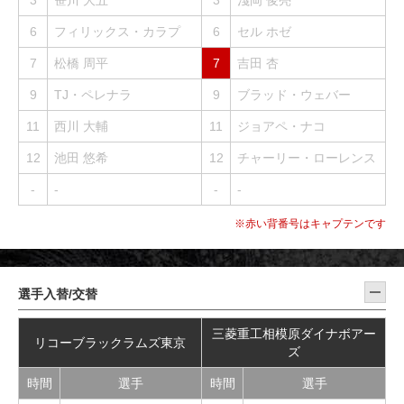
3
笹川 大五
3
淺岡 俊亮
6
フィリックス・カラプ
6
セル ホゼ
7
松橋 周平
7
吉田 杏
9
TJ・ペレナラ
9
ブラッド・ウェバー
11
西川 大輔
11
ジョアペ・ナコ
12
池田 悠希
12
チャーリー・ローレンス
-
-
-
-
※赤い背番号はキャプテンです
選手入替/交替
三菱重工相模原ダイナボアー
リコーブラックラムズ東京
ズ
時間
選手
時間
選手