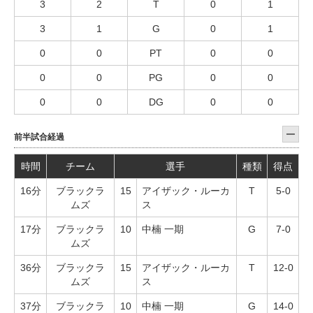
3
2
T
0
1
3
1
G
0
1
0
0
PT
0
0
0
0
PG
0
0
0
0
DG
0
0
前半試合経過
時間
チーム
選手
種類
得点
16分
ブラックラ
15
アイザック・ルーカ
T
5-0
ムズ
ス
17分
ブラックラ
10
中楠 一期
G
7-0
ムズ
36分
ブラックラ
15
アイザック・ルーカ
T
12-0
ムズ
ス
37分
ブラックラ
10
中楠 一期
G
14-0