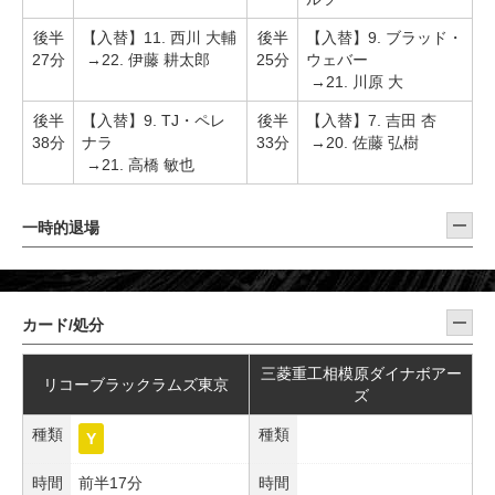
後半
【入替】11. 西川 大輔
後半
【入替】9. ブラッド・
27分
→22. 伊藤 耕太郎
25分
ウェバー
→21. 川原 大
後半
【入替】9. TJ・ペレ
後半
【入替】7. 吉田 杏
38分
ナラ
33分
→20. 佐藤 弘樹
→21. 高橋 敏也
一時的退場
カード/処分
三菱重工相模原ダイナボアー
リコーブラックラムズ東京
ズ
種類
種類
Y
時間
前半17分
時間